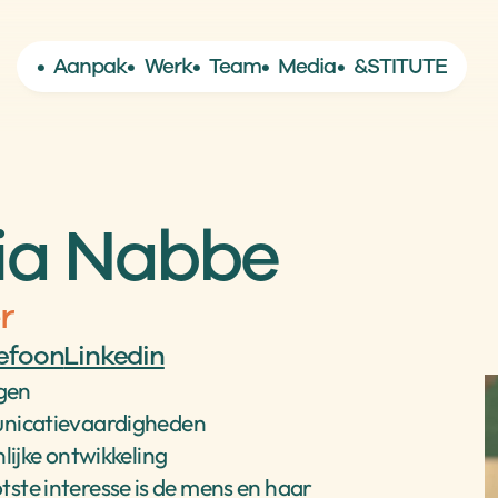
•  Aanpak
•  Werk
•  Team
•  Media
•  &
STITUTE
ia Nabbe
r
lefoon
Linkedin
gen
icatievaardigheden
lijke ontwikkeling
otste interesse is de mens en haar 