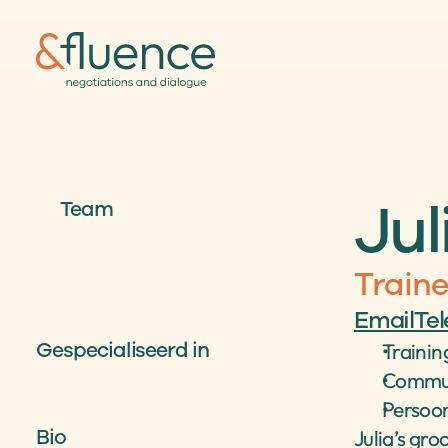
Jul
Team
Traine
Email
Te
Gespecialiseerd in
Trainin
Commun
Persoon
Bio
Julia’s gro