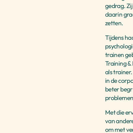
gedrag. Zij
daarin gra
zetten. 
Tijdens haa
psychologie
trainen ge
Training &
als trainer
in de corpo
beter begr
problemen 
Met die erv
van andere
om met ver