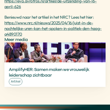
https://eva.avrotros.nl/artikel/de-uitzending-van-16-
april-626
Benieuwd naar het artikel in het NRC? Lees het hier: 
https://www.nrc.nl/nieuws/2025/04/16/juist-in-de-
nachtelijke-uren-kan-het-spoken-in-politiek-den-haag-
a4890170
Meer media
AmplifyHER: Samen maken we vrouwelijk 
leiderschap zichtbaar
Artikel