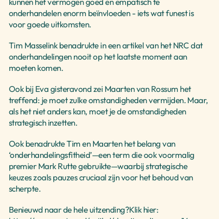
kunnen het vermogen goed en empatisch te 
onderhandelen enorm beïnvloeden - iets wat funest is 
voor goede uitkomsten.
Select Language
Nederlands
Tim Masselink benadrukte in een artikel van het NRC dat 
onderhandelingen nooit op het laatste moment aan 
moeten komen.
Ook bij Eva gisteravond zei Maarten van Rossum het 
treffend: je moet zulke omstandigheden vermijden. Maar, 
als het niet anders kan, moet je de omstandigheden 
strategisch inzetten.
Ook benadrukte Tim en Maarten het belang van 
‘onderhandelingsfitheid’—een term die ook voormalig 
premier Mark Rutte gebruikte—waarbij strategische 
keuzes zoals pauzes cruciaal zijn voor het behoud van 
scherpte. 
Benieuwd naar de hele uitzending?Klik hier:  